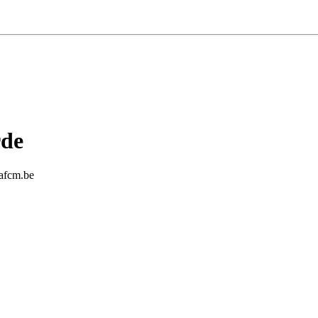
rde
eafcm.be