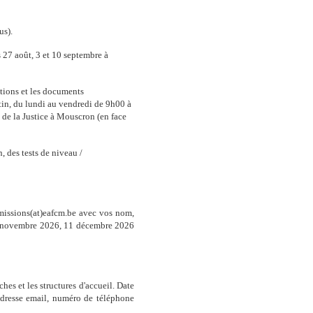
us).
s 27 août, 3 et 10 septembre à
iptions et les documents
atin, du lundi au vendredi de 9h00 à
e de la Justice à Mouscron (en face
n, des
tests de niveau /
dmissions(at)eafcm.be avec vos nom,
 13 novembre 2026, 11 décembre 2026
es et les structures d'accueil.
Date
 adresse email, numéro de téléphone