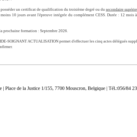
sséder un certificat de qualification du troisième degré ou du
secondaire supérie
 moins 10 jours avant l'épreuve intégrée du complément CESS. Durée : 12 mois à r
la prochaine formation :
Septembre 2026.
 AIDE-SOIGNANT ACTUALISATION permet d'effectuer les cinq actes délégués suppl
nfirmer.
Place de la Justice 1/155, 7700 Mouscron, Belgique | Tél.:056/84 23