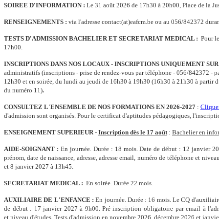
SOIREE D'INFORMATION :
Le 31 août 2026 de 17h30 à 20h00, Place de la Ju
RENSEIGNEMENTS :
via l'adresse contact(at)eafcm.be ou au 056/842372 durant 
TESTS D'ADMISSION BACHELIER ET SECRETARIAT MEDICAL :
Pour le
17h00.
INSCRIPTIONS DANS NOS LOCAUX - INSCRIPTIONS UNIQUEMENT SUR
administratifs (inscriptions - prise de rendez-vous par téléphone - 056/842372 - pa
12h30 et en soirée, du lundi au jeudi de 16h30 à 19h30 (16h30 à 21h30 à partir 
du numéro 11)
.
CONSULTEZ L'ENSEMBLE DE NOS FORMATIONS EN 2026-2027
:
Cliquer
d'admission
sont organisés. P
our le certificat d'aptitudes pédagogiques, l'inscri
ENSEIGNEMENT SUPERIEUR
-
Inscription dès le 17 août
:
Bachelier en info
AIDE-SOIGNANT :
En journée. Durée : 18 mois. Date de début : 12 janvier 20
prénom, date de naissance, adresse, adresse email, numéro de téléphone et nive
et 8 janvier 2027 à 13h45.
SECRETARIAT MEDICAL :
En soirée. Durée 22 mois.
AUXILIAIRE DE L'ENFANCE :
En journée. Durée : 16 mois. Le CQ d'auxiliair
de début : 17 janvier 2027 à 9h00.
Pré-inscription obligatoire par email à l'
et niveau d'études. Tests d'admission en novembre 2026, décembre 2026 et janvie