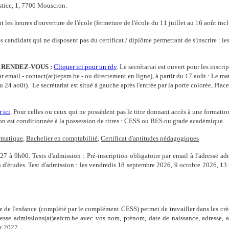
stice, 1, 7700 Mouscron.
les heures d'ouverture de l'école (fermeture de l'école du 11 juillet au 16 août incl
s candidats qui ne disposent pas du certificat / diplôme permettant de s'inscrire : le
 RENDEZ-VOUS :
Cliquer ici pour un rdv
. Le secrétariat est ouvert pour les inscr
r email - contact(at)iepsm.be - ou directement en ligne), à partir du 17 août : Le m
du 24 août).
Le secrétariat est situé à gauche après l'entrée par la porte co
lorée, Plac
 ici
.
Pour celles ou ceux qui ne possèdent pas le titre donnant accès à une formatio
ption est conditionnée à la possession de titres : CESS ou BES ou grade académique.
rmatique
,
Bachelier en comptabilité
,
Certificat d'aptitudes pédagogiques
27 à 9h00. Tests d'admission : Pré-inscription obligatoire par email à l'adresse a
au d'études. Test d'admission : les vendredis 18 septembre 2026, 9 octobre 2026,
e de l'enfance (complété par le complément CESS) permet de travailler dans les crèch
adresse admissions(at)eafcm.be avec vos nom, prénom, date de naissance, adresse,
r 2027.