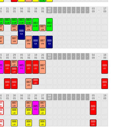
EOR
14
21
28
04
11
18
25
02
03
17
-
-
-
-
-
-
-
-
-
05
05
05
06
06
06
06
07
09
09
83
883
883
883
883
883
883
OR
EOR
EOR
EOR
EOR
87
887
887
EOR
887
EOR
VM
VM
VM
VM
888
SA
87
887
887
888
887
888
VM
VM
VM
SA
VM
SA
15
22
29
05
12
19
26
03
04
18
-
-
-
-
-
-
-
-
-
05
05
05
06
06
06
06
07
09
09
887
85
889
LEl
885
889
889
887
889
PO
LEl
889
PO
LEl
LEl
VM
LEl
LEl
889
889
889
887
889
LEl
LEl
LEl
LEl
LEl
16
23
30
06
13
20
27
04
05
19
-
-
-
-
-
-
-
-
-
05
05
05
06
06
06
06
07
09
09
87
887
887
887
El
LEl
LEl
885
LEl
889
PO
LEl
86
886
886
886
El
LEl
LEl
LEl
86
886
886
886
889
El
LEl
LEl
LEl
LEl