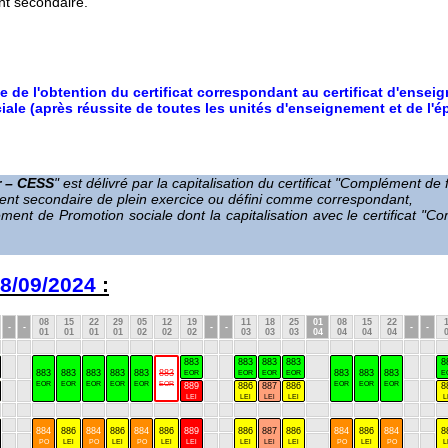
nt secondaire.
 de l'obtention du certificat correspondant au certificat d'ense
le (après réussite de toutes les unités d'enseignement et de l'é
r – CESS
" est délivré par la capitalisation du certificat "Complément d
gnement secondaire de plein exercice ou défini comme correspondant,
ignement de Promotion sociale dont la capitalisation avec le certificat 
8/09/2024
:
08
15
22
29
05
12
19
11
18
25
01
08
15
22
-
-
-
-
-
-
01
01
01
01
02
02
02
03
03
03
04
04
04
04
883
883
883
883
8
883
883
883
883
883
883
883
883
883
EOR
EOR
EOR
EOR
E
EOR
EOR
EOR
EOR
EOR
EOR
EOR
EOR
EOR
889
886
887
886
8
LEl
LEl
LEl
LEl
L
884
886
884
886
884
886
889
886
887
886
884
886
884
8
PO
LEl
PO
LEl
PO
LEl
LEl
LEl
LEl
LEl
PO
LEl
PO
L