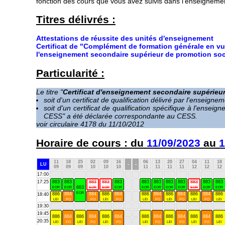
fonction des cours que vous avez suivis dans l'enseigneme
Titres délivrés :
Attestations de réussite des unités d'enseignement
Certificat de "Complément de formation générale en vue
l'enseignement secondaire supérieur de promotion socia
Particularité :
Le titre "
Certificat d'enseignement secondaire supérieu
soit d'un certificat de qualification délivré par l'ensei
soit d'un certificat de qualification spécifique à l'ense
CESS" a été déclarée correspondante au CESS.
voir circulaire 4178 du 11/10/2012
Horaire de cours : du
11/09/2023
au
1
11
18
25
02
09
16
06
13
20
27
04
11
18
LU
-
-
09
09
09
10
10
10
11
11
11
11
12
12
12
17:00
17:25
883
883
883
883
883
883
883
883
883
883
883
883
883
EOR
EOR
EOR
EOR
EOR
EOR
EOR
EOR
EOR
EOR
EOR
EOR
EOR
886
884
884
886
884
886
884
886
884
886
884
886
18:40
LEl
PO
PO
LEl
PO
LEl
PO
LEl
PO
LEl
PO
LEl
19:30
19:45
886
884
886
884
886
884
886
884
886
884
886
884
886
20:35
LEl
PO
LEl
PO
LEl
PO
LEl
PO
LEl
PO
LEl
PO
LEl