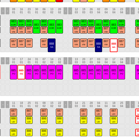
09
16
23
30
06
13
20
12
19
26
02
09
16
23
-
-
-
-
-
-
01
01
01
01
02
02
02
03
03
03
04
04
04
04
883
883
883
883
883
883
883
883
883
8
883
883
883
883
883
EOR
EOR
EOR
EOR
EOR
EOR
EOR
EOR
EOR
E
887
887
887
EOR
887
EOR
EOR
887
887
887
EOR
887
EOR
887
8
VM
VM
VM
VM
VM
VM
VM
VM
VM
887
887
887
887
887
887
887
887
887
8
888
888
888
VM
VM
VM
VM
VM
VM
VM
VM
VM
SA
SA
SA
10
17
24
31
07
14
21
13
20
27
03
10
17
24
-
-
-
-
-
-
01
01
01
01
02
02
02
03
03
03
04
04
04
04
885
885
885
885
885
885
885
885
885
885
885
885
885
885
8
PO
PO
PO
PO
PO
PO
PO
PO
PO
PO
PO
PO
PO
PO
11
18
25
01
08
15
22
14
21
28
04
11
18
25
-
-
-
-
-
-
01
01
01
02
02
02
02
03
03
03
04
04
04
04
887
887
887
887
887
887
887
8
LEl
LEl
LEl
LEl
LEl
LEl
LEl
L
886
886
886
886
886
886
886
8
LEl
LEl
LEl
LEl
LEl
LEl
LEl
L
886
886
886
886
886
886
886
8
LEl
LEl
LEl
LEl
LEl
LEl
LEl
L