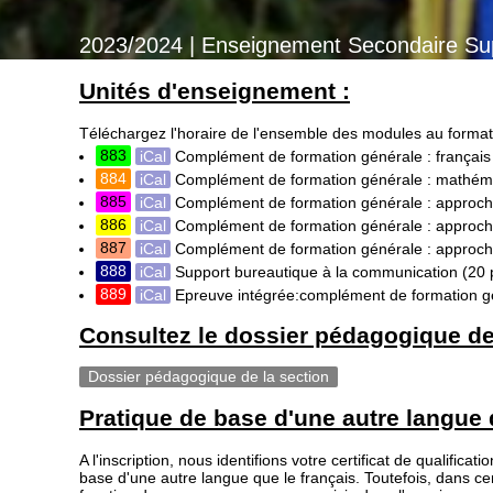
2023/2024 | Enseignement Secondaire Su
Unités d'enseignement :
Téléchargez l'horaire de l'ensemble des modules au format
883
iCal
Complément de formation générale : françai
884
iCal
Complément de formation générale : mathém
885
iCal
Complément de formation générale : approche
886
iCal
Complément de formation générale : approch
887
iCal
Complément de formation générale : approch
888
iCal
Support bureautique à la communication
(20 
889
iCal
Epreuve intégrée:complément de formation gén
Consultez le dossier pédagogique de 
Dossier pédagogique de la section
Pratique de base d'une autre langue q
A l'inscription, nous identifions votre certificat de qualific
base d'une autre langue que le français. Toutefois, dans 