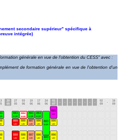
ignement secondaire supérieur" spécifique à
preuve intégrée)
e formation générale en vue de l'obtention du CESS" avec :
"Complément de formation générale en vue de l'obtention d'un
13
20
27
03
10
17
24
01
02
16
-
-
-
-
-
-
-
-
-
05
05
05
06
06
06
06
07
09
09
885
83
883
883
883
883
LEl
OR
EOR
EOR
EOR
EOR
86
889
886
887
886
886
883
El
LEl
LEl
LEl
LEl
LEl
EOR
86
889
886
887
886
886
883
El
LEl
LEl
LEl
LEl
LEl