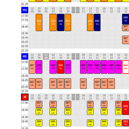
21:25
12
19
26
03
10
17
07
14
21
28
05
12
19
MA
-
-
09
09
09
10
10
10
11
11
11
11
12
12
12
17:00
888
17:25
884
884
888
884
884
888
SA
PO
PO
SA
PO
PO
SA
887
18:40
VM
19:30
19:45
887
VM
20:20
20:35
21:25
13
20
27
04
11
18
08
15
22
29
06
13
20
ME
-
-
09
09
09
10
10
10
11
11
11
11
12
12
12
17:00
887
885
885
889
885
885
885
885
885
885
885
887
17:50
LEl
PO
PO
LEl
PO
PO
PO
PO
PO
PO
PO
VM
19:30
19:45
887
887
887
887
887
887
887
887
887
LEl
VM
VM
LEl
VM
VM
VM
VM
VM
20:35
21:25
14
21
28
05
12
19
09
16
23
30
07
14
21
JE
-
-
09
09
09
10
10
10
11
11
11
11
12
12
12
17:00
887
887
887
887
887
887
LEl
LEl
LEl
LEl
LEl
LEl
889
LEl
18:40
886
886
886
886
886
886
LEl
LEl
LEl
LEl
LEl
LEl
19:30
19:45
886
886
886
886
886
886
889
LEl
LEl
LEl
LEl
LEl
LEl
LEl
21:25