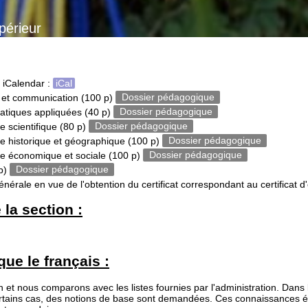
périeur
 iCalendar :
iCal
s et communication
(100 p)
Dossier pédagogique
atiques appliquées
(40 p)
Dossier pédagogique
 scientifique
(80 p)
Dossier pédagogique
e historique et géographique
(100 p)
Dossier pédagogique
e économique et sociale
(100 p)
Dossier pédagogique
p)
Dossier pédagogique
érale en vue de l'obtention du certificat correspondant au certificat
la section :
ue le français :
ation et nous comparons avec les listes fournies par l'administration. Da
certains cas, des notions de base sont demandées. Ces connaissances 