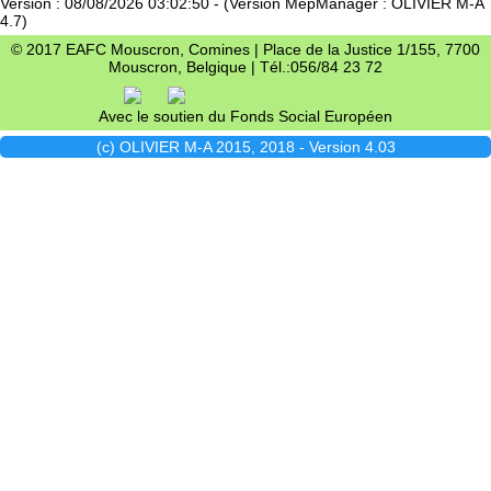
Version : 08/08/2026 03:02:50 - (Version MepManager : OLIVIER M-A
4.7)
© 2017 EAFC Mouscron, Comines | Place de la Justice 1/155, 7700
Mouscron, Belgique | Tél.:056/84 23 72
Avec le soutien du Fonds Social Européen
(c) OLIVIER M-A 2015, 2018 - Version 4.03