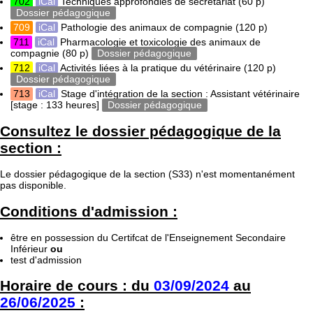
702
iCal
Techniques approfondies de secrétariat
(60 p)
Dossier pédagogique
709
iCal
Pathologie des animaux de compagnie
(120 p)
711
iCal
Pharmacologie et toxicologie des animaux de
compagnie
(80 p)
Dossier pédagogique
712
iCal
Activités liées à la pratique du vétérinaire
(120 p)
Dossier pédagogique
713
iCal
Stage d'intégration de la section : Assistant vétérinaire
[stage : 133 heures]
Dossier pédagogique
Consultez le dossier pédagogique de la
section :
Le dossier pédagogique de la section (S33) n'est momentanément
pas disponible.
Conditions d'admission :
être en possession du Certifcat de l'Enseignement Secondaire
Inférieur
ou
test d'admission
Horaire de cours : du
03/09/2024
au
26/06/2025
: