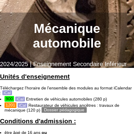
Mécanique
automobile
2024/2025 | Enseignement Secondaire Inférieur
Unités d'enseignement
Téléchargez l'horaire de l'ensemble des modules au format iCalendar
:
iCal
900
iCal
Entretien de véhicules automobiles
(280 p)
1201
iCal
Restaurateur de véhicules ancêtres : travaux de
mécanique
(120 p)
Dossier pédagogique
Conditions d'admission :
être âgé de 16 ans
ou