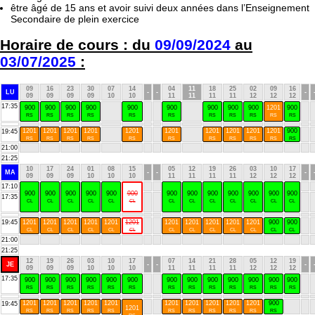
être âgé de 15 ans et avoir suivi deux années dans l’Enseignement
Secondaire de plein exercice
Horaire de cours : du
09/09/2024
au
03/07/2025
:
09
16
23
30
07
14
04
11
18
25
02
09
16
LU
-
-
-
09
09
09
09
10
10
11
11
11
11
12
12
12
17:35
900
900
900
900
900
900
900
900
900
1201
900
RS
RS
RS
RS
RS
RS
RS
RS
RS
RS
RS
1201
1201
1201
1201
1201
1201
1201
1201
1201
1201
900
19:45
RS
RS
RS
RS
RS
RS
RS
RS
RS
RS
RS
21:00
21:25
10
17
24
01
08
15
05
12
19
26
03
10
17
MA
-
-
-
09
09
09
10
10
10
11
11
11
11
12
12
12
17:10
900
900
900
900
900
900
900
900
900
900
900
900
900
17:35
CL
CL
CL
CL
CL
CL
CL
CL
CL
CL
CL
CL
CL
19:45
1201
1201
1201
1201
1201
1201
1201
1201
1201
1201
1201
900
900
CL
CL
CL
CL
CL
CL
CL
CL
CL
CL
CL
CL
CL
21:00
21:25
12
19
26
03
10
17
07
14
21
28
05
12
19
JE
-
-
-
09
09
09
10
10
10
11
11
11
11
12
12
12
17:35
900
900
900
900
900
900
900
900
900
900
900
900
900
RS
RS
RS
RS
RS
RS
RS
RS
RS
RS
RS
RS
RS
1201
1201
1201
1201
1201
1201
1201
1201
1201
1201
900
19:45
1201
RS
RS
RS
RS
RS
RS
RS
RS
RS
RS
RS