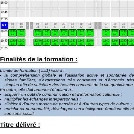
18:00
19:45
21:25
08
15
05
12
19
26
03
10
17
07
14
21
28
MA
-
-
-
-
10
10
11
11
11
11
12
12
12
01
01
01
01
18:00
1240
1240
1240
1240
1240
1240
1240
1240
1240
1240
1240
1240
124
BS
BS
BS
BS
BS
BS
BS
BS
BS
BS
BS
BS
BS
19:45
1240
1240
1240
1240
1240
1240
1240
1240
1240
1240
1240
1240
124
BS
BS
BS
BS
BS
BS
BS
BS
BS
BS
BS
BS
BS
21:25
Finalités de la formation :
L'unité de formation (UE1) vise à :
la compréhension globale et l’utilisation active et spontanée de
signes familiers, d’expressions très courantes et d’énoncés très
simples afin de satisfaire des besoins concrets de la vie quotidienne.
En outre, elle doit amener l'étudiant à :
acquérir un outil de communication et d'information culturelle ;
multiplier les échanges interpersonnels ;
s'initier à d'autres modes de pensée et à d'autres types de culture ;
enrichir sa personnalité, développer son intelligence émotionnelle et
son sens social.
Titre délivré :