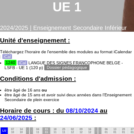
UE 1
2024/2025 | Enseignement Secondaire Inférieur
Unité d'enseignement :
Téléchargez l'horaire de l'ensemble des modules au format iCalendar
:
iCal
1240
iCal
LANGUE DES SIGNES FRANCOPHONE BELGE -
LSFB - UE 1
(120 p)
Dossier pédagogique
Conditions d'admission :
être âgé de 16 ans
ou
être âgé de 15 ans et avoir suivi deux années dans l’Enseignement
Secondaire de plein exercice
Horaire de cours : du
08/10/2024
au
24/06/2025
:
07
14
04
11
18
25
02
09
16
06
13
20
27
LU
-
-
-
-
10
10
11
11
11
11
12
12
12
01
01
01
01