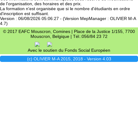
de l'organisation, des horaires et des prix.
La formation n'est organisée que si le nombre d'étudiants en ordre
d'inscription est suffisant.
Version : 06/08/2026 05:06:27 - (Version MepManager : OLIVIER M-A
4.7)
© 2017 EAFC Mouscron, Comines | Place de la Justice 1/155, 7700
Mouscron, Belgique | Tél.:056/84 23 72
Avec le soutien du Fonds Social Européen
(c) OLIVIER M-A 2015, 2018 - Version 4.03