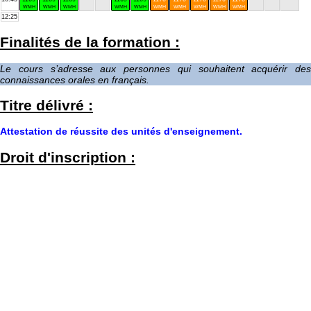
WMH
WMH
WMH
WMH
WMH
WMH
WMH
WMH
WMH
WMH
12:25
Finalités de la formation :
Le cours s’adresse aux personnes qui souhaitent acquérir des
connaissances orales en français.
Titre délivré :
Attestation de réussite des unités d'enseignement.
Droit d'inscription :
D.I. (2425) :
99,20 €
D.C. :
10,00 €
Total :
109,20 €
Pour votre sécurité et la nôtre, nous privilégions le paiement par carte
:
Sont exemptés du droit d’inscription (D.I.) :