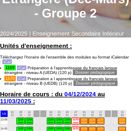
- Groupe 2
2024/2025 | Enseignement Secondaire Inférieur
Unités d'enseignement :
Téléchargez l'horaire de l'ensemble des modules au format iCalendar
:
iCal
1169
iCal
Préparation à l'apprentissage du français langue
étrangère - niveau A (UEDA)
(120 p)
Dossier pédagogique
1170
iCal
Preparation a l apprentissage du francais langue
etrangere - niveau B (UEDB)
(120 p)
Dossier pédagogique
Horaire de cours : du
04/12/2024
au
11/03/2025
:
02
09
16
06
13
20
27
03
10
17
10
LU
-
-
-
-
12
12
12
01
01
01
01
02
02
02
03
13:00
1169
1169
1169
1169
1169
1170
1170
1170
1170
1170
WMH
WMH
WMH
WMH
WMH
WMH
WMH
WMH
WMH
WMH
14:45
1169
1169
1169
1169
1169
1170
1170
1170
1170
1170