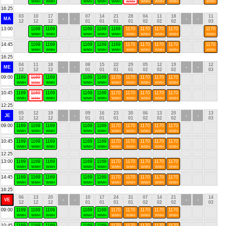
WMH
WMH
WMH
WMH
WMH
WMH
WMH
WMH
WMH
WMH
16:25
03
10
17
07
14
21
28
04
11
18
11
MA
-
-
-
-
12
12
12
01
01
01
01
02
02
02
03
13:00
1169
1169
1169
1169
1169
1170
1170
1170
1170
1170
WMH
WMH
WMH
WMH
WMH
WMH
WMH
WMH
WMH
WMH
14:45
1169
1169
1169
1169
1169
1170
1170
1170
1170
1170
WMH
WMH
WMH
WMH
WMH
WMH
WMH
WMH
WMH
WMH
16:25
04
11
18
08
15
22
29
05
12
19
12
ME
-
-
-
-
12
12
12
01
01
01
01
02
02
02
03
09:00
1169
1169
1169
1169
1169
1170
1170
1170
1170
1170
WMH
WMH
WMH
WMH
WMH
WMH
WMH
WMH
WMH
WMH
10:45
1169
1169
1169
1169
1169
1170
1170
1170
1170
1170
WMH
WMH
WMH
WMH
WMH
WMH
WMH
WMH
WMH
WMH
12:25
05
12
19
09
16
23
30
06
13
20
13
JE
-
-
-
-
12
12
12
01
01
01
01
02
02
02
03
09:00
1169
1169
1169
1169
1169
1170
1170
1170
1170
1170
WMH
WMH
WMH
WMH
WMH
WMH
WMH
WMH
WMH
WMH
10:45
1169
1169
1169
1169
1169
1170
1170
1170
1170
1170
WMH
WMH
WMH
WMH
WMH
WMH
WMH
WMH
WMH
WMH
12:25
13:00
1169
1169
1169
1169
1169
1170
1170
1170
1170
1170
WMH
WMH
WMH
WMH
WMH
WMH
WMH
WMH
WMH
WMH
14:45
1169
1169
1169
1169
1169
1170
1170
1170
1170
1170
WMH
WMH
WMH
WMH
WMH
WMH
WMH
WMH
WMH
WMH
16:25
06
13
20
10
17
24
31
07
14
21
14
VE
-
-
-
-
12
12
12
01
01
01
01
02
02
02
03
09:00
1169
1169
1169
1169
1169
1170
1170
1170
1170
1170
WMH
WMH
WMH
WMH
WMH
WMH
WMH
WMH
WMH
WMH
10:45
1169
1169
1169
1169
1169
1170
1170
1170
1170
1170