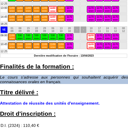
12:25
13:00
1169
1169
1169
1169
1169
1169
1169
1170
1170
1170
1170
1170
WMH
WMH
WMH
WMH
WMH
WMH
WMH
WMH
WMH
WMH
WMH
WMH
14:45
1169
1169
1169
1169
1169
1169
1169
1170
1170
1170
1170
1170
WMH
WMH
WMH
WMH
WMH
WMH
WMH
WMH
WMH
WMH
WMH
WMH
16:25
01
08
15
22
29
06
13
20
10
17
24
01
08
VE
-
-
09
09
09
09
09
10
10
10
11
11
11
12
12
09:00
1169
530
530
530
530
530
530
1170
1170
1170
1170
1170
WMH
WMH
WMH
WMH
WMH
WMH
WMH
WMH
WMH
WMH
WMH
WMH
10:45
1169
1169
1169
1169
1169
1169
1169
1170
1170
1170
1170
1170
WMH
WMH
WMH
WMH
WMH
WMH
WMH
WMH
WMH
WMH
WMH
WMH
12:25
Dernière modification de l'horaire : 13/04/2023
Finalités de la formation :
Le cours s’adresse aux personnes qui souhaitent acquérir des
connaissances orales en français.
Titre délivré :
Attestation de réussite des unités d'enseignement.
Droit d'inscription :
D.I. (2324) :
110,40 €