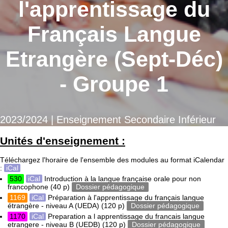
l'apprentissage du
Français Langue
Etrangère (Sept-Déc)
- Groupe 1
2023/2024 | Enseignement Secondaire Inférieur
Unités d'enseignement :
Téléchargez l'horaire de l'ensemble des modules au format iCalendar
:
iCal
530
iCal
Introduction à la langue française orale pour non
francophone
(40 p)
Dossier pédagogique
1169
iCal
Préparation à l'apprentissage du français langue
étrangère - niveau A (UEDA)
(120 p)
Dossier pédagogique
1170
iCal
Preparation a l apprentissage du francais langue
etrangere - niveau B (UEDB)
(120 p)
Dossier pédagogique