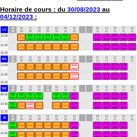
Horaire de cours : du
30/08/2023
au
04/12/2023
:
28
04
11
18
25
02
09
16
06
13
20
27
04
LU
-
-
08
09
09
09
09
10
10
10
11
11
11
11
12
13:00
1169
530
530
530
530
530
1169
1170
1170
1170
1170
1170
WMH
WMH
WMH
WMH
WMH
WMH
WMH
WMH
WMH
WMH
WMH
WMH
14:45
1169
1169
1169
1169
1169
1169
1169
1170
1170
1170
1170
1170
WMH
WMH
WMH
WMH
WMH
WMH
WMH
WMH
WMH
WMH
WMH
WMH
16:25
29
05
12
19
26
03
10
17
07
14
21
28
05
MA
-
-
08
09
09
09
09
10
10
10
11
11
11
11
12
13:00
1169
1169
1169
1169
1169
1169
1170
1170
1170
1170
1170
WMH
WMH
WMH
WMH
WMH
WMH
WMH
WMH
WMH
WMH
WMH
14:45
1169
1169
1169
1169
1169
1169
1170
1170
1170
1170
1170
WMH
WMH
WMH
WMH
WMH
WMH
WMH
WMH
WMH
WMH
WMH
16:25
30
06
13
20
27
04
11
18
08
15
22
29
06
ME
-
-
08
09
09
09
09
10
10
10
11
11
11
11
12
09:00
530
530
530
530
530
530
1170
1170
1170
1170
1170
WMH
WMH
WMH
WMH
WMH
WMH
WMH
WMH
WMH
WMH
WMH
10:45
530
1169
1169
1169
1169
1169
1170
1170
1170
1170
1170
WMH
WMH
WMH
WMH
WMH
WMH
WMH
WMH
WMH
WMH
WMH
12:25
31
07
14
21
28
05
12
19
09
16
23
30
07
JE
-
-
08
09
09
09
09
10
10
10
11
11
11
11
12
09:00
530
1169
1169
1169
1169
1169
1169
1170
1170
1170
1170
1170
WMH
WMH
WMH
WMH
WMH
WMH
WMH
WMH
WMH
WMH
WMH
WMH
10:45
530
1169
1169
1169
1169
1169
1169
1170
1170
1170
1170
1170
WMH
WMH
WMH
WMH
WMH
WMH
WMH
WMH
WMH
WMH
WMH
WMH