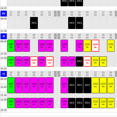
RES
RES
RES
16:25
17
24
31
07
14
21
13
20
27
03
10
17
24
ME
-
-
-
01
01
01
02
02
02
03
03
03
04
04
04
04
09:00
RES
RES
RES
12:30
18
25
01
08
15
22
14
21
28
04
11
18
25
JE
-
-
-
01
01
02
02
02
02
03
03
03
04
04
04
04
09:00
1207
1209
1209
1209
1209
1209
1209
1210
1210
1210
RB
RB
RB
RB
RB
RB
RB
RB
RB
RB
12:30
13:30
1207
1209
1209
1209
1209
1209
1209
1209
1210
1210
1210
RES
MK
MK
MK
MK
MK
MK
MK
MK
MK
MK
MK
16:25
19
26
02
09
16
23
15
22
29
05
12
19
26
VE
-
-
-
01
01
02
02
02
02
03
03
03
04
04
04
04
09:00
1207
1209
1209
1209
1209
1209
1209
1210
1210
1210
RES
RES
RES
MS
MS
MS
MS
MS
MS
MS
MS
MS
MS
10:45
12:30
13:30
1207
1209
1209
1209
1209
1209
1209
1210
1210
1210
RES
RES
RES
MS
MS
MS
MS
MS
MS
MS
MS
MS
MS
16:25