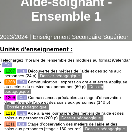
Aide-soignant -
Ensemble 1
2023/2024 | Enseignement Secondaire Supérieur
Unités d'enseignement :
Téléchargez l'horaire de l'ensemble des modules au format iCalendar
:
iCal
1207
iCal
Découverte des métiers de l'aide et des soins aux
personnes
(24 p)
Dossier pédagogique
1208
iCal
Communication : expression orale et écrite appliquée
au secteur du service aux personnes
(60 p)
Dossier
pédagogique
1209
iCal
Connaissances préalables au stage d'observation
des métiers de l'aide et des soins aux personnes
(140 p)
Dossier pédagogique
1210
iCal
Aide à la vie journalière des métiers de l'aide et des
soins aux personnes
(200 p)
Dossier pédagogique
1211
iCal
Stage d'observation des métiers de l'aide et des
soins aux personnes [stage : 130 heures]
Dossier pédagogique