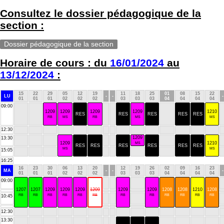
Consultez le dossier pédagogique de la
section :
Dossier pédagogique de la section
Horaire de cours : du
16/01/2024
au
13/12/2024
:
15
22
29
05
12
19
11
18
25
01
08
15
22
LU
-
-
-
01
01
01
02
02
02
03
03
03
04
04
04
04
09:00
1209
1209
1209
1209
1210
RES
RES
RES
RES
RES
RB
MS
RB
MS
MS
12:30
1209
13:30
1209
1210
MS
RES
RES
RES
RES
RES
RES
MS
MS
15:05
16:25
16
23
30
06
13
20
12
19
26
02
09
16
23
MA
-
-
-
01
01
01
02
02
02
03
03
03
04
04
04
04
09:00
1207
1207
1209
1209
1209
1209
1209
1209
1208
1208
1210
1208
RB
RB
RB
RB
RB
RB
RB
RB
RB
RB
RB
RB
10:45
12:30
13:30