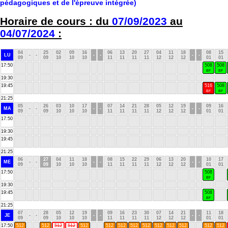
pédagogiques et de l'épreuve intégrée)
Horaire de cours : du
07/09/2023
au
04/07/2024
:
04
25
02
09
16
06
13
20
27
04
11
18
08
15
LU
-
-
-
-
-
-
09
09
10
10
10
11
11
11
11
12
12
12
01
01
17:50
508
508
BF
BF
19:30
19:45
516
508
BF
BF
21:25
05
26
03
10
17
07
14
21
28
05
12
19
09
16
MA
-
-
-
-
-
-
09
09
10
10
10
11
11
11
11
12
12
12
01
01
17:50
19:30
19:45
21:25
06
27
04
11
18
08
15
22
29
06
13
20
10
17
ME
-
-
-
-
-
-
09
09
10
10
10
11
11
11
11
12
12
12
01
01
17:50
508
BF
19:30
19:45
508
BF
21:25
07
28
05
12
19
09
16
23
30
07
14
21
11
18
JE
-
-
-
-
-
-
09
09
10
10
10
11
11
11
11
12
12
12
01
01
17:50
512
512
512
512
512
512
512
512
512
512
512
512
512
512