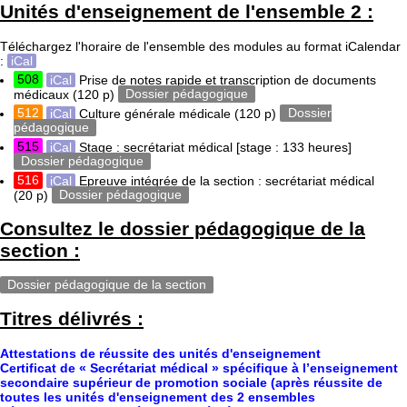
Unités d'enseignement de l'ensemble 2 :
Téléchargez l'horaire de l'ensemble des modules au format iCalendar
:
iCal
508
iCal
Prise de notes rapide et transcription de documents
médicaux
(120 p)
Dossier pédagogique
512
iCal
Culture générale médicale
(120 p)
Dossier
pédagogique
515
iCal
Stage : secrétariat médical [stage : 133 heures]
Dossier pédagogique
516
iCal
Epreuve intégrée de la section : secrétariat médical
(20 p)
Dossier pédagogique
Consultez le dossier pédagogique de la
section :
Dossier pédagogique de la section
Titres délivrés :
Attestations de réussite des unités d'enseignement
Certificat de « Secrétariat médical » spécifique à l’enseignement
secondaire supérieur de promotion sociale (après réussite de
toutes les unités d'enseignement des 2 ensembles